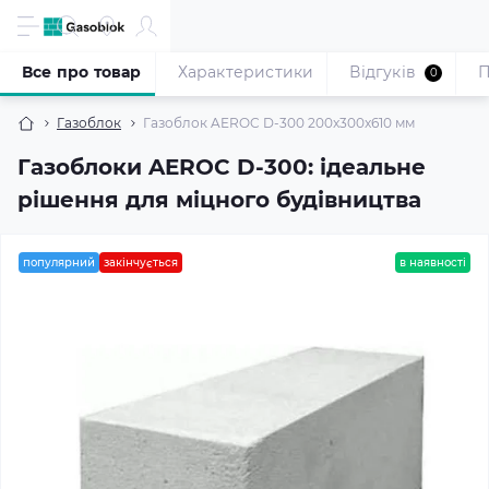
Все про товар
Характеристики
Відгуків
П
0
Газоблок
Газоблок AEROC D-300 200x300x610 мм
Газоблоки AEROC D-300: ідеальне
рішення для міцного будівництва
популярний
закінчується
в наявності