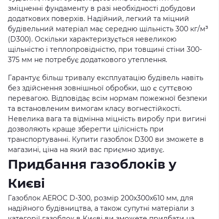
зміцненні фундаменту в разі необхідності добудови
додаткових поверхів. Надійний, легкий та міцний
будівельний матеріал має середню щільність 300 кг/м³
(D300). Оскільки характеризується невеликою
щільністю і теплопровідністю, при товщині стіни 300-
375 мм не потребує додаткового утеплення.
Гарантує більш тривалу експлуатацію будівель навіть
без здійснення зовнішньої обробки, що є суттєвою
перевагою. Відповідає всім нормам пожежної безпеки
та встановленим вимогам класу вогнестійкості.
Невелика вага та відмінна міцність виробу при вигині
дозволяють краще зберегти цілісність при
транспортуванні. Купити газоблок D300 ви зможете в
магазині, ціна на який вас приємно здивує.
Придбання газоблоків у
Києві
Газоблок AEROC D-300, розмір 200x300x610 мм, для
надійного будівництва, а також супутні матеріали з
категорії газоблок в Києві ви зможете придбати на