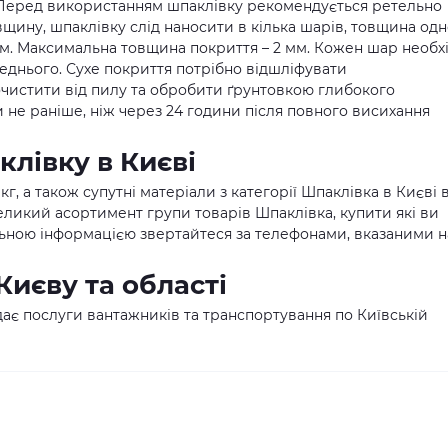
 Перед використанням шпаклівку рекомендується ретельно
щину, шпаклівку слід наносити в кілька шарів, товщина од
мм. Максимальна товщина покриття – 2 мм. Кожен шар необх
еднього. Сухе покриття потрібно відшліфувати
чистити від пилу та обробити ґрунтовкою глибокого
не раніше, ніж через 24 години після повного висихання
лівку в Києві
кг, а також супутні матеріали з категорії Шпаклівка в Києві 
великий асортимент групи товарів Шпаклівка, купити які ви
тальною інформацією звертайтеся за телефонами, вказаними н
Києву та області
ає послуги вантажників та транспортування по Київській