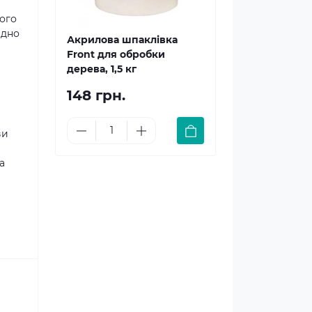
ного
ідно
Акрилова шпаклівка
Front для обробки
дерева, 1,5 кг
148 грн.
ви
а