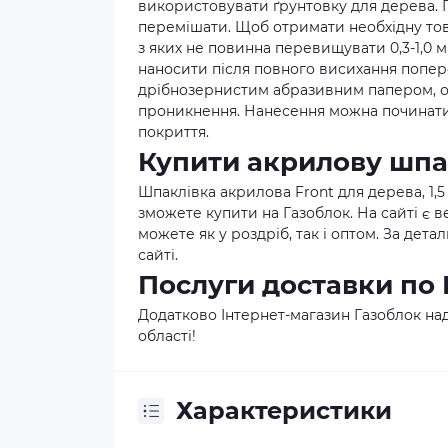
використовувати ґрунтовку для дерева.
перемішати. Щоб отримати необхідну тов
з яких не повинна перевищувати 0,3-1,0 
наносити після повного висихання попер
дрібнозернистим абразивним папером, о
проникнення. Нанесення можна починати 
покриття.
Купити акрилову шпак
Шпаклівка акрилова Front для дерева, 1,5 
зможете купити на Газоблок. На сайті є 
можете як у роздріб, так і оптом. За де
сайті.
Послуги доставки по 
Додатково Інтернет-магазин Газоблок над
області!
Характеристики