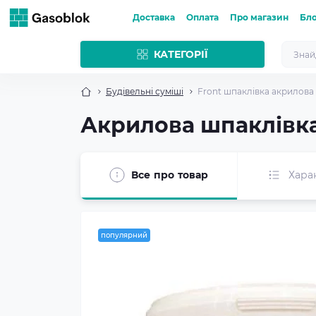
Доставка
Оплата
Про магазин
Бл
КАТЕГОРІЇ
Будівельні суміші
Front шпаклівка акрилова д
Акрилова шпаклівка 
Все про товар
Хара
популярний