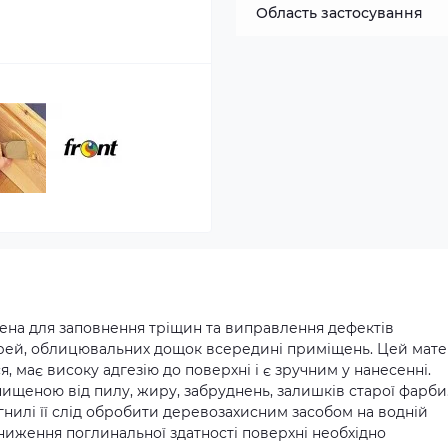
Область застосування
ена для заповнення тріщин та виправлення дефектів
ерей, облицювальних дощок всередині приміщень. Цей мате
, має високу адгезію до поверхні і є зручним у нанесенні.
ищеною від пилу, жиру, забруднень, залишків старої фарби
 гнилі її слід обробити деревозахисним засобом на водній
зниження поглинальної здатності поверхні необхідно