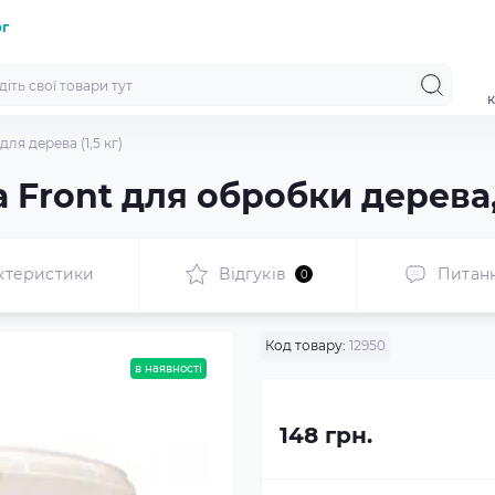
ог
к
ля дерева (1,5 кг)
Front для обробки дерева, 
ктеристики
Відгуків
Питан
0
Код товару:
12950
в наявності
148 грн.