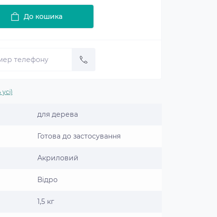
До кошика
 усі)
для дерева
Готова до застосування
Акриловий
Відро
1,5 кг