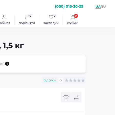
(050) 016-30-55
UA
RU
0
0
0
абінет
порівняти
закладки
кошик
1,5 кг
ня
4
Відгуки:
0