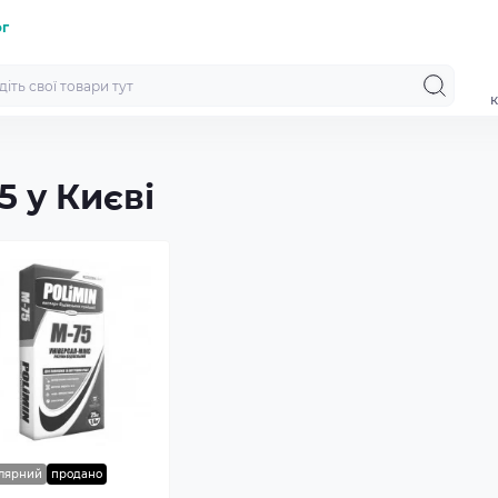
ог
к
 у Києві
лярний
продано