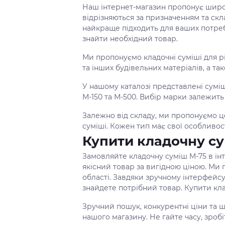
Наш інтернет-магазин пропонує широк
відрізняються за призначенням та скл
найкраще підходить для ваших потре
знайти необхідний товар.
Ми пропонуємо кладочні суміші для рі
та інших будівельних матеріалів, а т
У нашому каталозі представлені суміші
М-150 та М-500. Вибір марки залежить 
Залежно від складу, ми пропонуємо ц
суміші. Кожен тип має свої особливост
Купити кладочну су
Замовляйте кладочну суміш М-75 в ін
якісний товар за вигідною ціною. Ми 
області. Завдяки зручному інтерфейсу
знайдете потрібний товар. Купити кла
Зручний пошук, конкурентні ціни та ш
нашого магазину. Не гайте часу, зроб