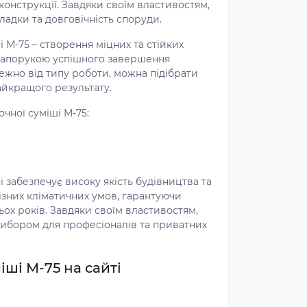
конструкції. Завдяки своїм властивостям,
ладки та довговічність споруди.
 М-75 – створення міцних та стійких
 запорукою успішного завершення
ежно від типу роботи, можна підібрати
айкращого результату.
чної суміші М-75:
 забезпечує високу якість будівництва та
різних кліматичних умов, гарантуючи
ьох років. Завдяки своїм властивостям,
вибором для професіоналів та приватних
ші М-75 на сайті