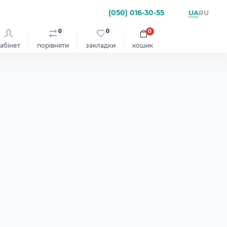
(050) 016-30-55
UA
RU
0
0
0
абінет
порівняти
закладки
кошик