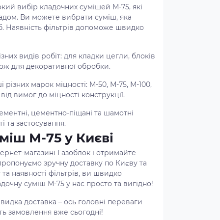
ий вибір кладочних сумішей М-75, які
адом. Ви можете вибрати суміш, яка
б. Наявність фільтрів допоможе швидко
зних видів робіт: для кладки цегли, блоків
акож для декоративної обробки.
 різних марок міцності: М-50, М-75, М-100,
від вимог до міцності конструкції.
ементні, цементно-піщані та шамотні
і та застосування.
міш М-75 у Києві
тернет-магазині Газоблок і отримайте
пропонуємо зручну доставку по Києву та
 та наявності фільтрів, ви швидко
дочну суміш М-75 у нас просто та вигідно!
видка доставка – ось головні переваги
іть замовлення вже сьогодні!