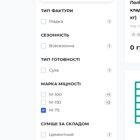
Пол
кла
ТИП ФАКТУРИ
кг)
Гладка
1
Код т
СЕЗОННІСТЬ
Всесезонна
0 г
1
ТИП ГОТОВНОСТІ
Суха
1
МАРКА МІЦНОСТІ
М-100
+1
М-150
+2
М-75
СУМІШІ ЗА СКЛАДОМ
Цементний
1