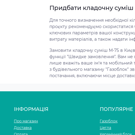
Придбати кладочну суміш 
Для точного визначення необхідної кі
проєкту рекомендуємо скористатися 
ключових параметрів вашої конструкц
витрату матеріалів, а також надати ін
Замовити кладочну суміш М-75 в Києв
функції "Швидке замовлення". Вам не 
лише вкажіть ваше ім'я та мобільний 
з будівельного магазину "Газоблок" з
постачання, включаючи місце доставки
ІНФОРМАЦІЯ
ПОПУЛЯРНЕ
Про магазин
Газоблок
Доставка
Цегла
Оплата
Керамічний блок