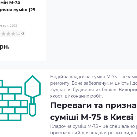
імін М-75
дочна суміш (25
овару:
2865
0
рн.
Надійна кладочна суміш М-75 – незамі
ремонту. Вона забезпечує міцність і д
з'єднання будівельних блоків. Викори
якості виконаних робіт.
Переваги та призна
суміші М-75 в Києві
Кладочна суміш М-75 – це спеціально
призначений для кладки різних видів 