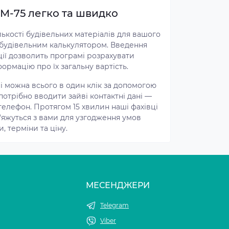
М-75 легко та швидко
лькості будівельних матеріалів для вашого
будівельним калькулятором. Введення
ії дозволить програмі розрахувати
формацію про їх загальну вартість.
і можна всього в один клік за допомогою
потрібно вводити зайві контактні дані —
телефон. Протягом 15 хвилин наші фахівці
в'яжуться з вами для узгодження умов
, терміни та ціну.
МЕСЕНДЖЕРИ
Telegram
Viber