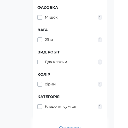
ФАСОВКА
Мішок
1
ВАГА
25 кг
1
ВИД РОБІТ
Для кладки
1
КОЛІР
сірий
1
КАТЕГОРІЯ
Кладочні суміші
1