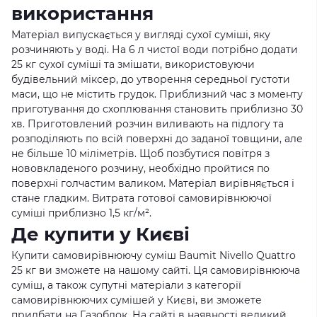
використання
Матеріал випускається у вигляді сухої суміші, яку
розчиняють у воді. На 6 л чистої води потрібно додати
25 кг сухої суміші та змішати, використовуючи
будівельний міксер, до утворення середньої густоти
маси, що не містить грудок. Приблизний час з моменту
приготування до схоплювання становить приблизно 30
хв. Приготовлений розчин виливають на підлогу та
розподіляють по всій поверхні до заданої товщини, але
не більше 10 міліметрів. Щоб позбутися повітря з
нововкладеного розчину, необхідно пройтися по
поверхні голчастим валиком. Матеріал вирівняється і
стане гладким. Витрата готової самовирівнюючої
суміші приблизно 1,5 кг/м².
Де купити у Києві
Купити самовирівнюючу суміш Baumit Nivello Quattro
25 кг ви зможете на нашому сайті. Ця самовирівнююча
суміш, а також супутні матеріали з категорії
самовирівнюючих сумішей у Києві, ви зможете
придбати на Газоблок. На сайті в наявності великий