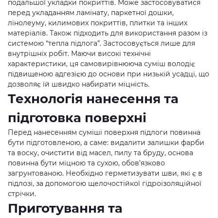
подальшої укладки покриттів. Може застосовуватися
перед укладанням ламінату, паркетної дошки,
лінолеуму, килимових покриттів, плитки та інших
матеріалів. Також підходить для використання разом із
системою “тепла підлога”. Застосовується лише для
внутрішніх робіт. Маючи високі технічні
характеристики, ця самовирівнююча суміш володіє
підвищеною адгезією до основи при низькій усадці, що
дозволяє їй швидко набирати міцність.
Технологія нанесення та
підготовка поверхні
Перед нанесенням суміші поверхня підлоги повинна
бути підготовленою, а саме: видалити залишки фарби
та воску, очистити від масел, пилу та бруду, основа
повинна бути міцною та сухою, обов’язково
загрунтованою. Необхідно герметизувати шви, які є в
підлозі, за допомогою щелочостійкої гідроізоляційної
стрічки.
Приготування та