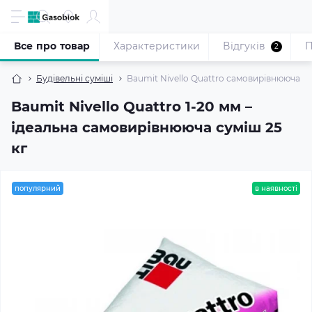
Все про товар
Характеристики
Відгуків
П
2
Будівельні суміші
Baumit Nivello Quattro самовирівнююча сум
Baumit Nivello Quattro 1-20 мм –
ідеальна самовирівнююча суміш 25
кг
популярний
в наявності