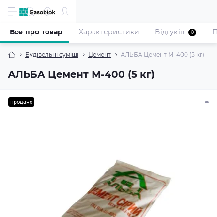
Все про товар
Характеристики
Відгуків
П
0
Будівельні суміші
Цемент
АЛЬБА Цемент М-400 (5 кг)
АЛЬБА Цемент М-400 (5 кг)
продано